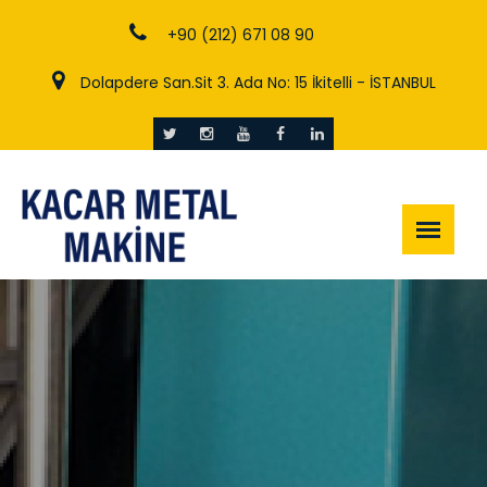
+90 (212) 671 08 90
Dolapdere San.Sit 3. Ada No: 15 İkitelli - İSTANBUL