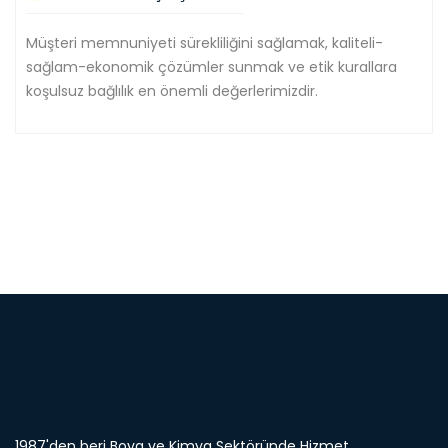
Müşteri memnuniyeti sürekliliğini sağlamak, kaliteli-
sağlam-ekonomik çözümler sunmak ve etik kurallara
koşulsuz bağlılık en önemli değerlerimizdir.
1987'den beri Boya ve Kimya Sektöründe Hizmet